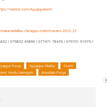
ttps://twitter.com/AyyappaKent
-makaravilakku-chirappu-mahotsavam-2022-23
6652 / 079852 45890 / 077471 78476 / 079731 51975 /
yyappa Pooja
Ayyappa Vilakku
Event
Kent Hindu Samajam
Mandala Pooja