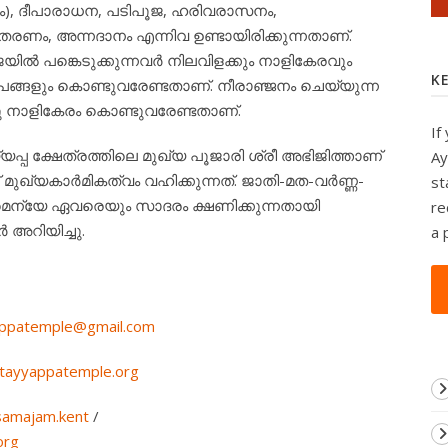
ം), ദീപാരാധന, പടിപൂജ, ഹരിവരാസനം,
രണം, അന്നദാനം എന്നിവ ഉണ്ടായിരിക്കുന്നതാണ്.
യില്‍ പങ്കെടുക്കുന്നവര്‍ നിലവിളക്കും നാളികേരവും
K
ങ്ങളും കൊണ്ടുവരേണ്ടതാണ്. നീരാഞ്ജനം ചെയ്യുന്ന
ു നാളികേരം കൊണ്ടുവരേണ്ടതാണ്.
If
്യപ്പ ക്ഷേത്രത്തിലെ മുഖ്യ പൂജാരി ശ്രീ അഭിജിത്താണ്
Ay
് മുഖ്യകാര്‍മികത്വം വഹിക്കുന്നത്. ജാതി-മത-വര്‍ണ്ണ-
st
െന്യേ ഏവരെയും സാദരം ക്ഷണിക്കുന്നതായി
re
 അറിയിച്ചു.
a 
appatemple@gmail.com
tayyappatemple.org
samajam.kent
/
org