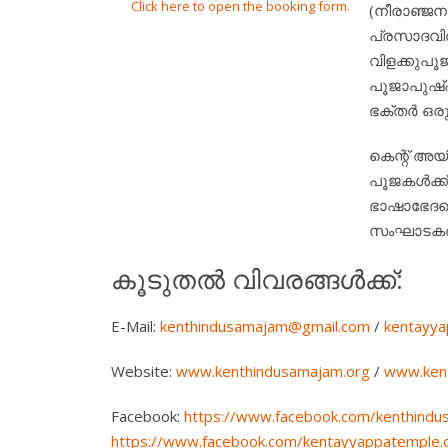
Click here to open the booking form.
(നീരാഞ്ജന
പ്രസാദവിത
വിളക്കുപൂജ
പൂജാപുഷ്പ
ഭക്തർ ഒര
കെന്റ് അയ
പൂജകള്‍ക്ക
ഭാഷാഭേദമ
സംഘാടകര്‍
കൂടുതല്‍ വിവരങ്ങള്‍ക്ക്:
E-Mail:
kenthindusamajam@gmail.com
/
kentayy
Website:
www.kenthindusamajam.org
/
www.ken
Facebook:
https://www.facebook.com/kenthindu
https://www.facebook.com/kentayyappatemple.