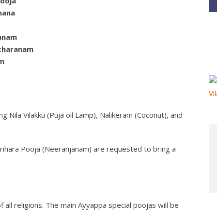
ooja
hana
sanam
tharanam
m
ng Nila Vilakku (Puja oil Lamp), Nalikeram (Coconut), and
rihara Pooja (Neeranjanam) are requested to bring a
all religions. The main Ayyappa special poojas will be