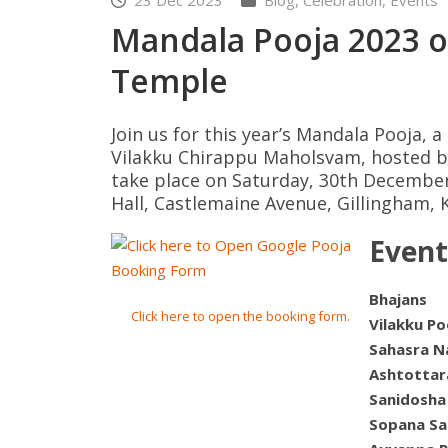
23 Dec 2023
Blog
,
Celebration
,
Events
Mandala Pooja 2023 o
Temple
Join us for this year’s Mandala Pooja, 
Vilakku Chirappu Maholsvam, hosted b
take place on Saturday, 30th December
Hall, Castlemaine Avenue, Gillingham, 
Event
Bhajans
Click here to open the booking form.
Vilakku Po
Sahasra 
Ashtottar
Sanidosha
Sopana S