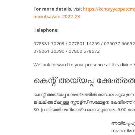
For more details
, visit
https://kentayyappatemp
mahotsavam-2022-23
Telephone:
078381 70203 / 077801 14259 / 075077 66652
079061 30390 / 07860 578572
We look forward to your presence at this divine
കെന്റ് അയ്യപ്പ ക്ഷേത്ര
കെന്റ് അയ്യപ്പ ക്ഷേത്രത്തിൽ മണ്ഡല പൂജ ഈ വ
ജില്ലിങ്ങമിലുള്ള സ്കൗട്ട്സ് സമ്മേളന കേന്
30-)o തിയതി ശനിയാഴ്ച വൈകുന്നേരം 6:00 മണി
അയ്യപ്പപൂ
സഹസ്രനാമാ