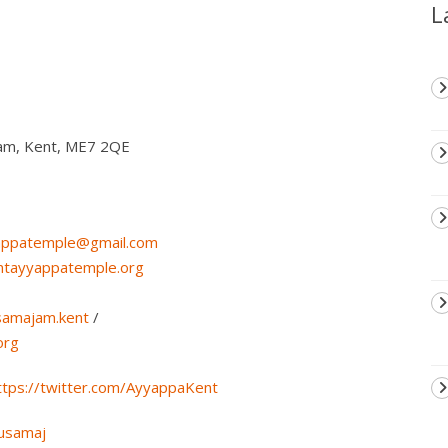
L
gham, Kent, ME7 2QE
appatemple@gmail.com
tayyappatemple.org
samajam.kent
/
org
ttps://twitter.com/AyyappaKent
dusamaj