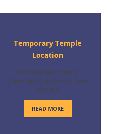
Temporary Temple
Location
Kent Ayyappa Temple
1 Northgate, Rochester, Kent
ME1 1LS
READ MORE