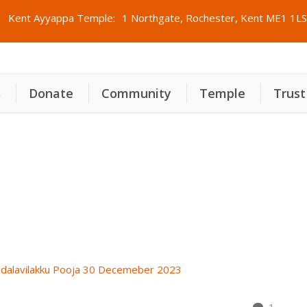
Kent Ayyappa Temple:
1 Northgate, Rochester, Kent ME1 1LS
s
Donate
Community
Temple
Trust
.