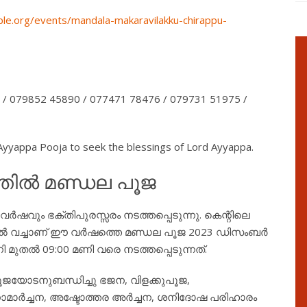
le.org/events/mandala-makaravilakku-chirappu-
 / 079852 45890 / 077471 78476 / 079731 51975 /
 Ayyappa Pooja to seek the blessings of Lord Ayyappa.
ത്തിൽ മണ്ഡല പൂജ
ർഷവും ഭക്തിപുരസ്സരം നടത്തപ്പെടുന്നു. കെന്റിലെ
ദ്രത്തിൽ വച്ചാണ് ഈ വർഷത്തെ മണ്ഡല പൂജ 2023 ഡിസംബർ
 മുതൽ 09:00 മണി വരെ നടത്തപ്പെടുന്നത്.
ജയോടനുബന്ധിച്ചു ഭജന, വിളക്കുപൂജ,
ര്‍ച്ചന, അഷ്ടോത്തര അര്‍ച്ചന, ശനിദോഷ പരിഹാരം