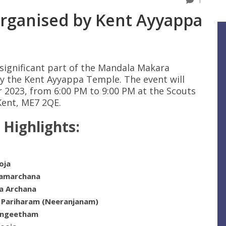
1
rganised by Kent Ayyappa
a significant part of the Mandala Makara
y the Kent Ayyappa Temple. The event will
 2023, from 6:00 PM to 9:00 PM at the Scouts
Kent, ME7 2QE.
 Highlights:
oja
Namarchana
a Archana
 Pariharam (Neeranjanam)
angeetham