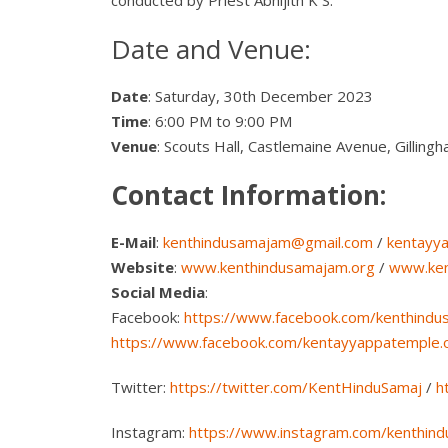
conducted by Priest Abhijith K S.
Date and Venue:
Date
: Saturday, 30th December 2023
Time
: 6:00 PM to 9:00 PM
Venue
: Scouts Hall, Castlemaine Avenue, Gillin
Contact Information:
E-Mail
:
kenthindusamajam@gmail.com
/
kentayy
Website
:
www.kenthindusamajam.org
/
www.ken
Social Media
:
Facebook:
https://www.facebook.com/kenthindu
https://www.facebook.com/kentayyappatemple.
Twitter:
https://twitter.com/KentHinduSamaj
/
h
Instagram:
https://www.instagram.com/kenthin