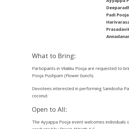
Ayyappa P
Deeparad
Padi Pooja
Harivara
Prasadavi
Annadana
What to Bring:
Participants in Vilakku Pooja are requested to bri
Pooja Pushpam (Flower bunch).
Devotees interested in performing Sanidosha Pa
coconut.
Open to All:
The Ayyappa Pooja event welcomes individuals of 